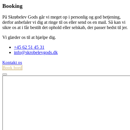
Booking
På Skrøbelev Gods går vi meget op i personlig og god betjening,
derfor anbefaler vi dig at ringe til os eller send os en mail. Så kan vi
sikre os at i får bestilt det ophold eller selskab, der passer bedst til jer.
Vi glæder os til at hjælpe dig.
+45 62 51 45 31
info@skrobelevgods.dk
Kontakt os
Book bord