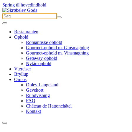
Spring til hovedindhold
Restauranten
Ophold
Romantiske ophold
Gourmet-ophold m. Ginsmagning
Gourmet-ophold m. Vinsmagning
Getaway-ophold
Nytårsophold
Værelser
Bryllup
Om os
Oplev Langeland
Gavekort
Rundvisning
FAQ
Château de Hattonchâtel
Kontakt