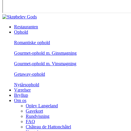
Restauranten
Ophold
Romantiske ophold
Gourmet-ophold m. Ginsmagning
Gourmet-ophold m. Vinsmagning
Getaway-ophold
Nytårsophold
Værelser
Bryllup
Om os
Oplev Langeland
Gavekort
Rundvisning
FAQ
Château de Hattonchâtel