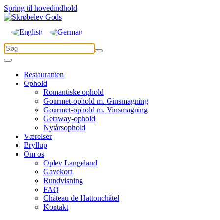
Spring til hovedindhold
Restauranten
Ophold
Romantiske ophold
Gourmet-ophold m. Ginsmagning
Gourmet-ophold m. Vinsmagning
Getaway-ophold
Nytårsophold
Værelser
Bryllup
Om os
Oplev Langeland
Gavekort
Rundvisning
FAQ
Château de Hattonchâtel
Kontakt