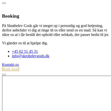
Booking
På Skrøbelev Gods går vi meget op i personlig og god betjening,
derfor anbefaler vi dig at ringe til os eller send os en mail. Så kan vi
sikre os at i får bestilt det ophold eller selskab, der passer bedst til jer.
Vi glæder os til at hjælpe dig.
+45 62 51 45 31
info@skrobelevgods.dk
Kontakt os
Book bord