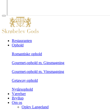
Restauranten
Ophold
Romantiske ophold
Gourmet-ophold m. Ginsmagning
Gourmet-ophold m. Vinsmagning
Getaway-ophold
Nytårsophold
Værelser
Bryllup
Om os
Oplev Langeland