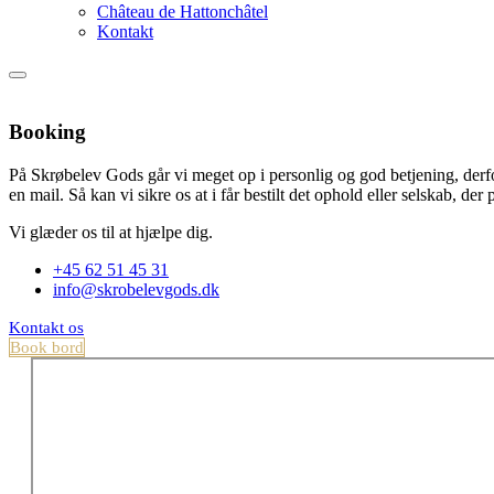
Château de Hattonchâtel
Kontakt
Booking
På Skrøbelev Gods går vi meget op i personlig og god betjening, derfor 
en mail. Så kan vi sikre os at i får bestilt det ophold eller selskab, der p
Vi glæder os til at hjælpe dig.
+45 62 51 45 31
info@skrobelevgods.dk
Kontakt os
Book bord