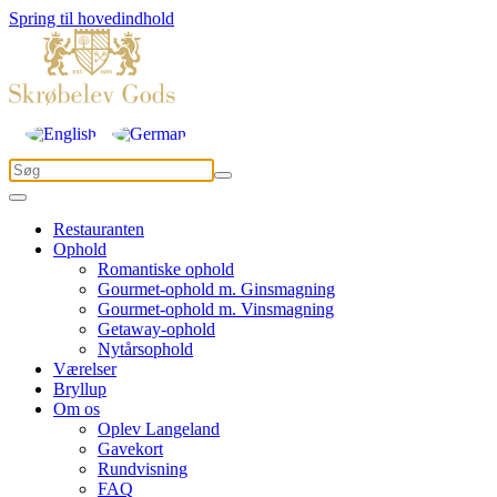
Spring til hovedindhold
Restauranten
Ophold
Romantiske ophold
Gourmet-ophold m. Ginsmagning
Gourmet-ophold m. Vinsmagning
Getaway-ophold
Nytårsophold
Værelser
Bryllup
Om os
Oplev Langeland
Gavekort
Rundvisning
FAQ