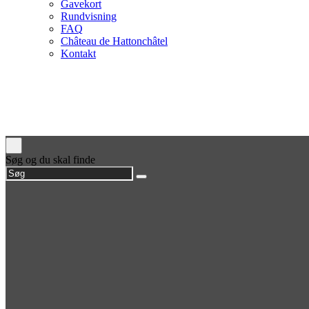
Gavekort
Rundvisning
FAQ
Château de Hattonchâtel
Kontakt
Søg og du skal finde